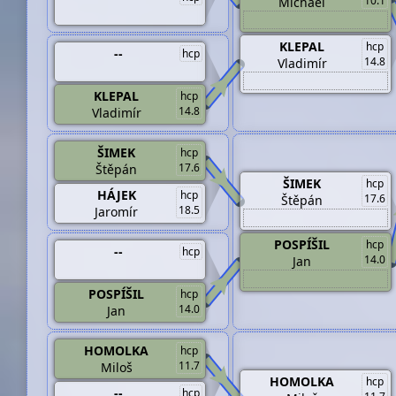
10.1
Michael
KLEPAL
hcp
--
hcp
14.8
Vladimír
KLEPAL
hcp
14.8
Vladimír
ŠIMEK
hcp
17.6
Štěpán
ŠIMEK
hcp
HÁJEK
hcp
17.6
Štěpán
18.5
Jaromír
POSPÍŠIL
hcp
--
hcp
14.0
Jan
POSPÍŠIL
hcp
14.0
Jan
HOMOLKA
hcp
11.7
Miloš
HOMOLKA
hcp
--
hcp