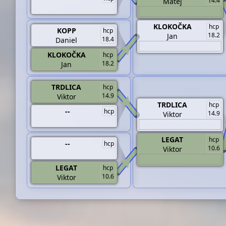
14.4
Matěj
KLOKOČKA
hcp
KOPP
hcp
18.2
Jan
18.4
Daniel
KLOKOČKA
hcp
18.2
Jan
TRDLICA
hcp
14.9
Viktor
TRDLICA
hcp
--
hcp
14.9
Viktor
LEGAT
hcp
--
hcp
10.6
Viktor
LEGAT
hcp
10.6
Viktor