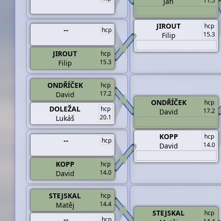
11.5
Jan
JIROUT
hcp
--
hcp
15.3
Filip
JIROUT
hcp
15.3
Filip
ONDŘÍČEK
hcp
17.2
David
ONDŘÍČEK
hcp
DOLEŽAL
hcp
17.2
David
20.1
Lukáš
KOPP
hcp
--
hcp
14.0
David
KOPP
hcp
14.0
David
STEJSKAL
hcp
14.4
Matěj
STEJSKAL
hcp
--
hcp