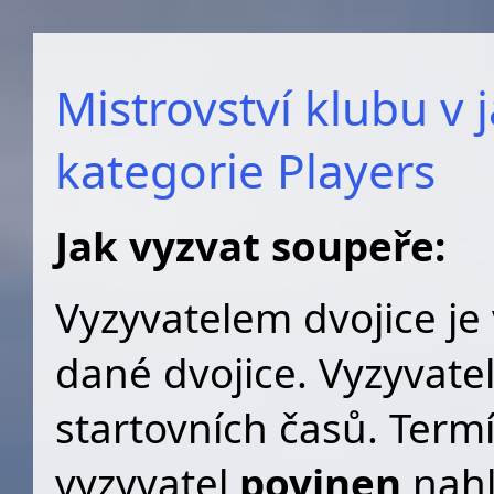
Mistrovství klubu v
kategorie Players
Jak vyzvat soupeře:
Vyzyvatelem dvojice je
dané dvojice. Vyzyvatel 
startovních časů. Term
vyzyvatel
povinen
nahl