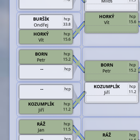
11.7
Miloš
HORKÝ
hcp
BURŠÍK
hcp
15.6
Vít
33.8
Ondřej
HORKÝ
hcp
15.6
Vít
BORN
hcp
15.2
Petr
BORN
hcp
--
hcp
15.2
Petr
KOZUMPLÍK
hcp
--
hcp
11.2
Jiří
KOZUMPLÍK
hcp
11.2
Jiří
RÁŽ
hcp
11.5
Jan
RÁŽ
hcp
--
hcp